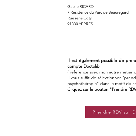
Gaelle RICARD
7 Résidence du Parc de Beauregard
Rue rené Coty
91330 YERRES
Il est également possible de pre
compte
Doctolib
( référencé avec mon autre métier d
Il vous suffit de sélectionner "pre
psychothérapie" dans le motif de co
Cliquez sur le bouton "Prendre RD
Prendre RDV sur D